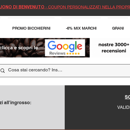
- COUPON PERSONALIZZATI NELLA PROPR
UONO DI BENVENUTO
PROMO BICCHIERINI
-6% MIX MARCHI
GRANI
SC
i all'ingrosso:
VALID