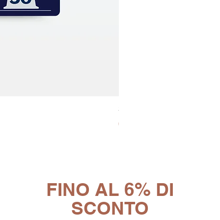
30x8 Caps. Alluminio Lavazz
Prezzo
65,19 €
FINO AL 6% DI
SCONTO