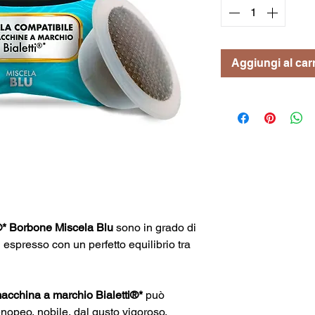
Aggiungi al carr
i®* Borbone Miscela Blu
sono in grado di
n espresso con un perfetto equilibrio tra
acchina a marchio Bialetti®*
può
enopeo, nobile, dal gusto vigoroso,