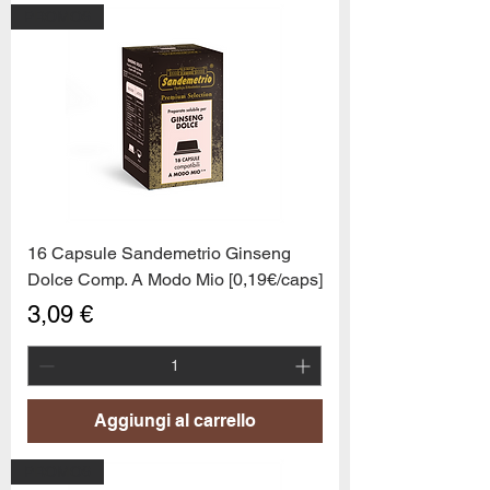
PROMO6
16 Capsule Sandemetrio Ginseng
Dolce Comp. A Modo Mio [0,19€/caps]
Prezzo
3,09 €
Aggiungi al carrello
PROMO6