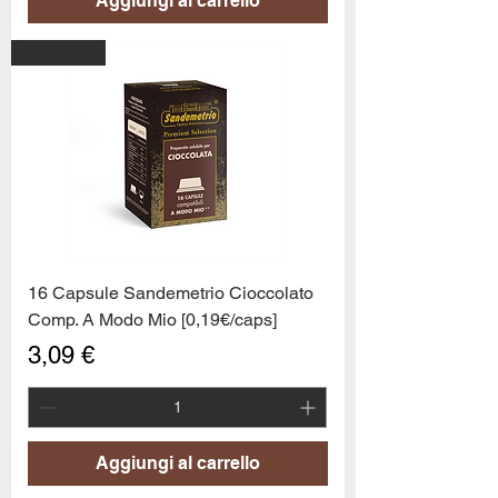
Aggiungi al carrello
PROMO6
16 Capsule Sandemetrio Cioccolato
Comp. A Modo Mio [0,19€/caps]
Prezzo
3,09 €
Aggiungi al carrello