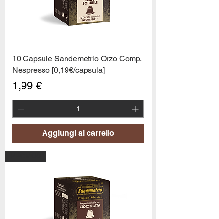
10 Capsule Sandemetrio Orzo Comp.
Nespresso [0,19€/capsula]
Prezzo
1,99 €
Aggiungi al carrello
PROMO6