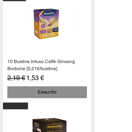
10 Bustine Infuso Caffè Ginseng
Borbone [0,21€/bustina]
Prezzo regolare
Prezzo scontato
2,19 €
1,53 €
Esaurito
PROMO6