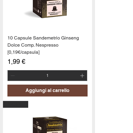
10 Capsule Sandemetrio Ginseng
Dolce Comp. Nespresso
[0,19€/capsula]
Prezzo
1,99 €
Aggiungi al carrello
PROMO6