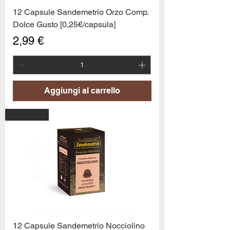
12 Capsule Sandemetrio Orzo Comp.
Dolce Gusto [0,25€/capsula]
Prezzo
2,99 €
Aggiungi al carrello
PROMO6
12 Capsule Sandemetrio Nocciolino