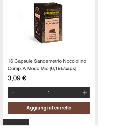
16 Capsule Sandemetrio Nocciolino
Comp. A Modo Mio [0,19€/caps]
Prezzo
3,09 €
10
capsule Bialetti Cremoso in
alluminio compatibili Nespresso
Aggiungi al carrello
[0,25€/capsula]
few days ago
Verificato
PROMO6