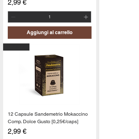
Prezzo
2,99 €
Aggiungi al carrello
PROMO6
12 Capsule Sandemetrio Mokaccino
Comp. Dolce Gusto [0,25€/caps]
Prezzo
2,99 €