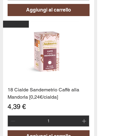
Aggiungi al carrello
PROMO6
18 Cialde Sandemetrio Caffè alla
Mandorla [0,24€/cialda]
Prezzo
4,39 €