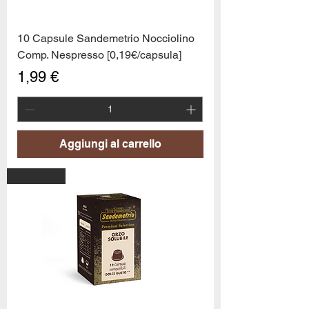
10 Capsule Sandemetrio Nocciolino
Comp. Nespresso [0,19€/capsula]
Prezzo
1,99 €
Aggiungi al carrello
PROMO6