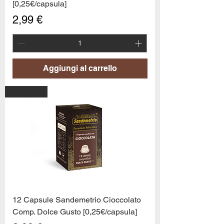
[0,25€/capsula]
Prezzo
2,99 €
Aggiungi al carrello
PROMO6
12 Capsule Sandemetrio Cioccolato
Comp. Dolce Gusto [0,25€/capsula]