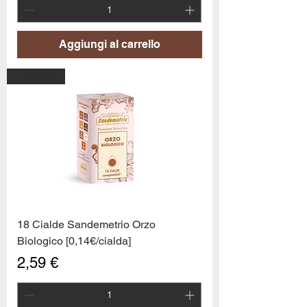
Aggiungi al carrello
PROMO6
18 Cialde Sandemetrio Orzo
Biologico [0,14€/cialda]
Prezzo
2,59 €