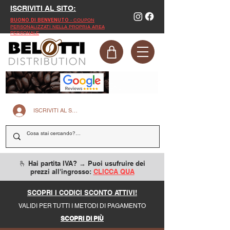
ISCRIVITI AL SITO:
- COUPON
BUONO DI BENVENUTO
PERSONALIZZATI NELLA PROPRIA AREA
PERSONALE
ISCRIVITI AL SITO
🫰 Hai partita IVA? → Puoi usufruire dei
prezzi all'ingrosso:
CLICCA QUA
SCOPRI I CODICI SCONTO ATTIVI!
VALIDI PER TUTTI I METODI DI PAGAMENTO
SCOPRI DI PIÙ