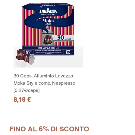
30 Caps. Alluminio Lavazza
30x8 Caps. Alluminio L
Moka Style comp. Nespresso
Moka Style comp. Nesp
[0.27€/caps]
[0.27€/caps]
Prezzo
Prezzo
8,19 €
65,19 €
FINO AL 6% DI SCONTO