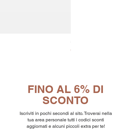
30x8 Caps. Alluminio Lavazz
Prezzo
65,19 €
FINO AL 6% DI
SCONTO
Iscriviti in pochi secondi al sito. Troverai nella
tua area personale tutti i codici sconti
aggiornati e alcuni piccoli extra per te!