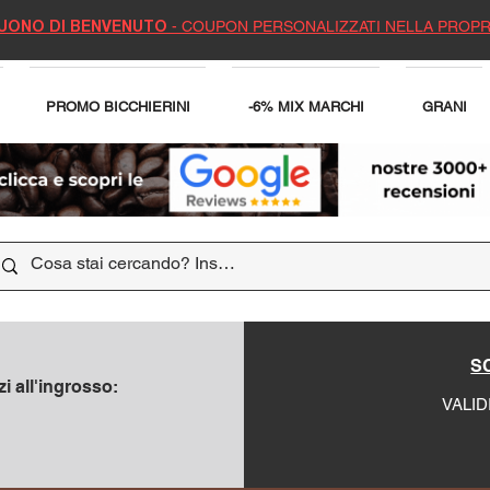
- COUPON PERSONALIZZATI NELLA PROPR
UONO DI BENVENUTO
PROMO BICCHIERINI
-6% MIX MARCHI
GRANI
SC
i all'ingrosso:
VALID