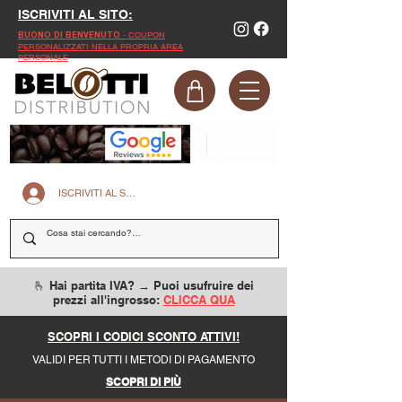
ISCRIVITI AL SITO:
- COUPON
BUONO DI BENVENUTO
PERSONALIZZATI NELLA PROPRIA AREA
PERSONALE
ISCRIVITI AL SITO
🫰 Hai partita IVA? → Puoi usufruire dei
prezzi all'ingrosso:
CLICCA QUA
SCOPRI I CODICI SCONTO ATTIVI!
VALIDI PER TUTTI I METODI DI PAGAMENTO
SCOPRI DI PIÙ