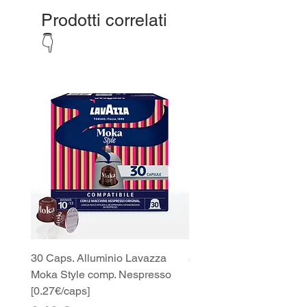
Prodotti correlati
👇
30 Caps. Alluminio Lavazza
30x8 Caps. Alluminio L
Moka Style comp. Nespresso
Moka Style comp. Nesp
[0.27€/caps]
[0.27€/caps]
10
capsule Bialetti Cremoso in