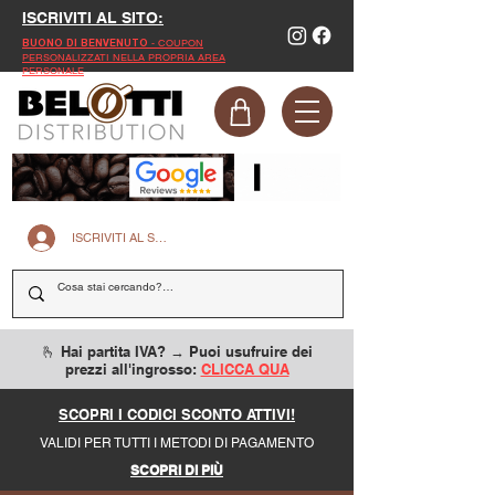
ISCRIVITI AL SITO:
- COUPON
BUONO DI BENVENUTO
PERSONALIZZATI NELLA PROPRIA AREA
PERSONALE
ISCRIVITI AL SITO
🫰 Hai partita IVA? → Puoi usufruire dei
prezzi all'ingrosso:
CLICCA QUA
SCOPRI I CODICI SCONTO ATTIVI!
VALIDI PER TUTTI I METODI DI PAGAMENTO
SCOPRI DI PIÙ