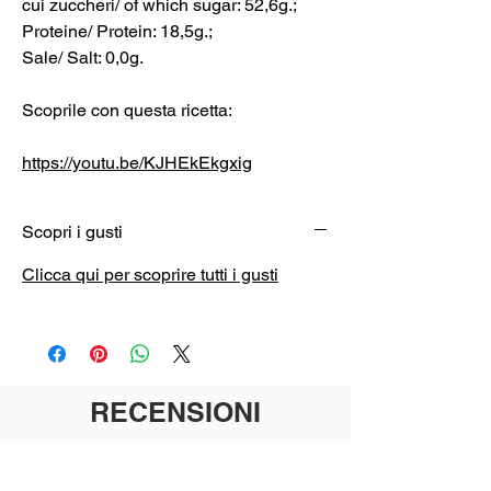
cui zuccheri/ of which sugar: 52,6g.;
Proteine/ Protein: 18,5g.;
Sale/ Salt: 0,0g.
Scoprile con questa ricetta:
https://youtu.be/KJHEkEkgxig
Scopri i gusti
Clicca qui per scoprire tutti i gusti
RECENSIONI