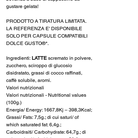
gustare gelata!
PRODOTTO A TIRATURA LIMITATA.
LA REFERENZA E' DISPONIBILE
SOLO PER CAPSULE COMPATIBILI
DOLCE GUSTO®*.
Ingredienti:
LATTE
scremato in polvere,
zucchero, sciroppo di glucosio
disidratato, grassi di cocco raffinati,
caffè solubile, aromi.
Valori nutrizionali
Valori nutrizionali - Nutritional values
(100g.)
Energia/ Energy: 1667,8Kj – 398,3Kcal;
Grassi/ Fats: 7,5g.; di cui saturi/ of
which saturated fat: 6,4g.;
Carboidraiti/ Carbohydrate: 64,7g.; di