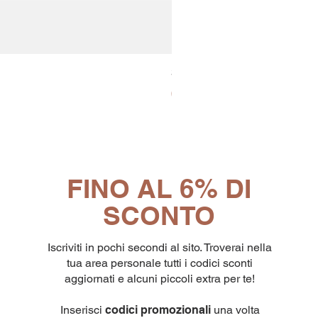
30x8 Caps. Alluminio Lavazz
Prezzo
65,19 €
FINO AL 6% DI
SCONTO
Iscriviti in pochi secondi al sito. Troverai nella
tua area personale tutti i codici sconti
aggiornati e alcuni piccoli extra per te!
Inserisci
codici promozionali
una volta