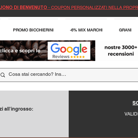
- COUPON PERSONALIZZATI NELLA PROPR
UONO DI BENVENUTO
PROMO BICCHIERINI
-6% MIX MARCHI
GRANI
SC
i all'ingrosso:
VALID