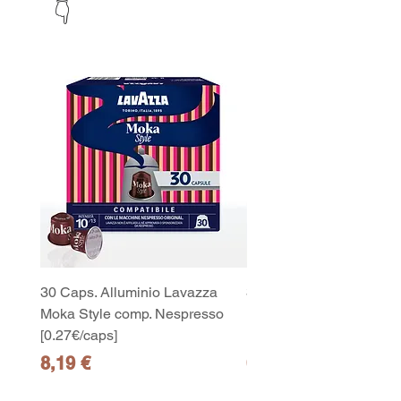
👇
30 Caps. Alluminio Lavazza
30x8 Caps. Alluminio L
Moka Style comp. Nespresso
Moka Style comp. Nesp
[0.27€/caps]
[0.27€/caps]
Prezzo
Prezzo
8,19 €
65,19 €