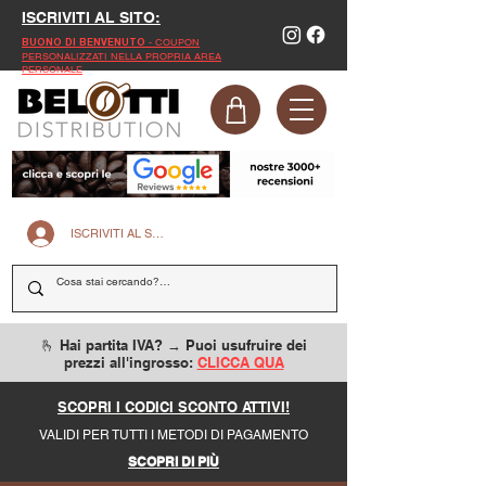
ISCRIVITI AL SITO:
- COUPON
BUONO DI BENVENUTO
PERSONALIZZATI NELLA PROPRIA AREA
PERSONALE
ISCRIVITI AL SITO
🫰 Hai partita IVA? → Puoi usufruire dei
prezzi all'ingrosso:
CLICCA QUA
SCOPRI I CODICI SCONTO ATTIVI!
VALIDI PER TUTTI I METODI DI PAGAMENTO
SCOPRI DI PIÙ