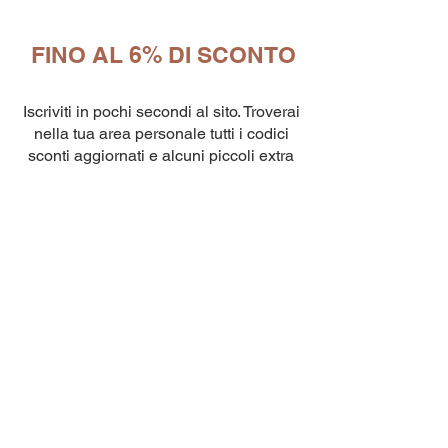
FINO AL 6% DI SCONTO
10
capsule Bialetti Cremoso in
alluminio compatibili Nespresso
Iscriviti in pochi secondi al sito. Troverai
[0,25€/capsula]
few days ago
Verificato
nella tua area personale tutti i codici
sconti aggiornati e alcuni piccoli extra
per te!
Inserisci
codici promozionali
una volta
effettuato il checkout come mostrato nel
video
QUI
Scopri subito i BUONI SCONTO nella tua
area RISERVATA!
USA I BUONI