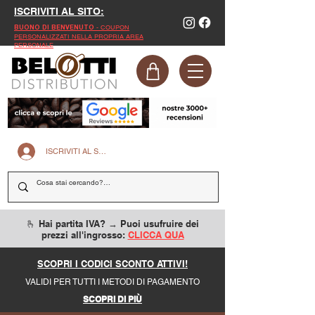
ISCRIVITI AL SITO:
- COUPON
BUONO DI BENVENUTO
PERSONALIZZATI NELLA PROPRIA AREA
PERSONALE
ISCRIVITI AL SITO
🫰 Hai partita IVA? → Puoi usufruire dei
prezzi all'ingrosso:
CLICCA QUA
SCOPRI I CODICI SCONTO ATTIVI!
VALIDI PER TUTTI I METODI DI PAGAMENTO
SCOPRI DI PIÙ