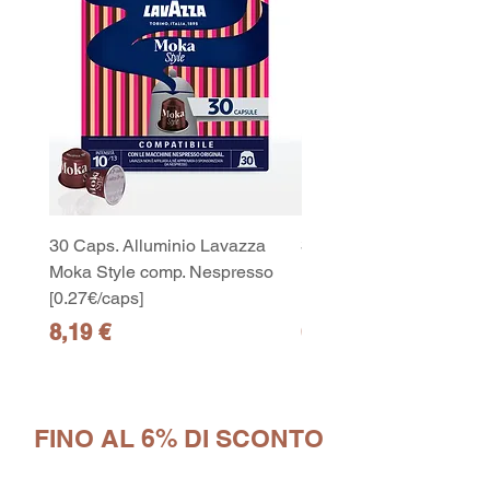
30 Caps. Alluminio Lavazza
30x8 Caps. Alluminio L
Moka Style comp. Nespresso
Moka Style comp. Nesp
[0.27€/caps]
[0.27€/caps]
Prezzo
Prezzo
8,19 €
65,19 €
FINO AL 6% DI SCONTO
10