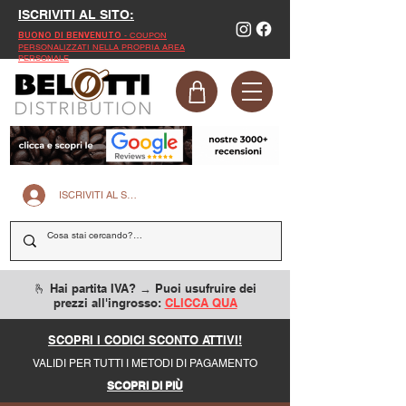
ISCRIVITI AL SITO:
- COUPON
BUONO DI BENVENUTO
PERSONALIZZATI NELLA PROPRIA AREA
PERSONALE
ISCRIVITI AL SITO
🫰 Hai partita IVA? → Puoi usufruire dei
prezzi all'ingrosso:
CLICCA QUA
SCOPRI I CODICI SCONTO ATTIVI!
VALIDI PER TUTTI I METODI DI PAGAMENTO
SCOPRI DI PIÙ