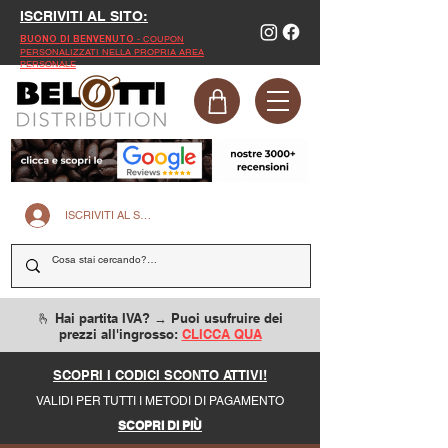
ISCRIVITI AL SITO:
- COUPON
BUONO DI BENVENUTO
PERSONALIZZATI NELLA PROPRIA AREA
PERSONALE
ISCRIVITI AL SITO
🫰 Hai partita IVA? → Puoi usufruire dei
prezzi all'ingrosso:
CLICCA QUA
SCOPRI I CODICI SCONTO ATTIVI!
VALIDI PER TUTTI I METODI DI PAGAMENTO
SCOPRI DI PIÙ