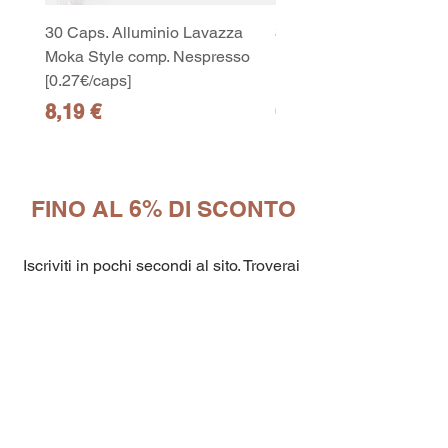
30 Caps. Alluminio Lavazza
30x8 Caps. Alluminio L
Moka Style comp. Nespresso
Moka Style comp. Nesp
[0.27€/caps]
[0.27€/caps]
Prezzo
Prezzo
8,19 €
65,19 €
10
capsule Bialetti Cremoso in
FINO AL 6% DI SCONTO
alluminio compatibili Nespresso
[0,25€/capsula]
few days ago
Verificato
Iscriviti in pochi secondi al sito. Troverai
nella tua area personale tutti i codici
sconti aggiornati e alcuni piccoli extra
per te!
Inserisci
codici promozionali
una volta
effettuato il checkout come mostrato nel
video
QUI