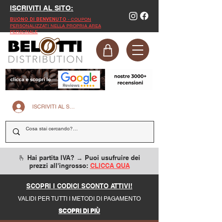
ISCRIVITI AL SITO:
- COUPON
BUONO DI BENVENUTO
PERSONALIZZATI NELLA PROPRIA AREA
PERSONALE
ISCRIVITI AL SITO
🫰 Hai partita IVA? → Puoi usufruire dei
prezzi all'ingrosso:
CLICCA QUA
SCOPRI I CODICI SCONTO ATTIVI!
VALIDI PER TUTTI I METODI DI PAGAMENTO
SCOPRI DI PIÙ