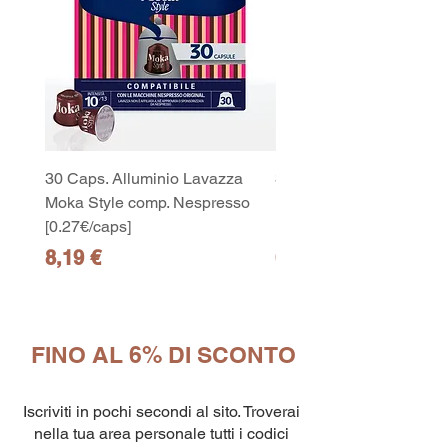
30 Caps. Alluminio Lavazza
30x8 Caps. Alluminio L
Moka Style comp. Nespresso
Moka Style comp. Nesp
[0.27€/caps]
[0.27€/caps]
Prezzo
Prezzo
8,19 €
65,19 €
FINO AL 6% DI SCONTO
Iscriviti in pochi secondi al sito. Troverai
OXIGENT 2 –
nella tua area personale tutti i codici
Detergente e igienizzante