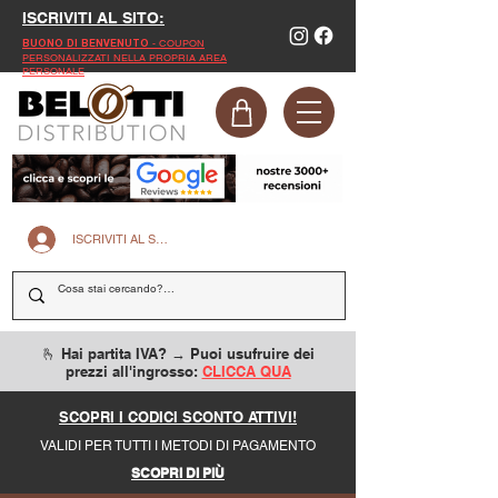
ISCRIVITI AL SITO:
- COUPON
BUONO DI BENVENUTO
PERSONALIZZATI NELLA PROPRIA AREA
PERSONALE
ISCRIVITI AL SITO
🫰 Hai partita IVA? → Puoi usufruire dei
prezzi all'ingrosso:
CLICCA QUA
SCOPRI I CODICI SCONTO ATTIVI!
VALIDI PER TUTTI I METODI DI PAGAMENTO
SCOPRI DI PIÙ