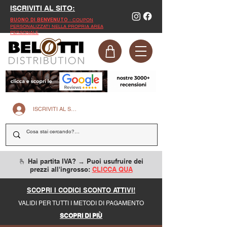
ISCRIVITI AL SITO:
- COUPON
BUONO DI BENVENUTO
PERSONALIZZATI NELLA PROPRIA AREA
PERSONALE
ISCRIVITI AL SITO
🫰 Hai partita IVA? → Puoi usufruire dei
prezzi all'ingrosso:
CLICCA QUA
SCOPRI I CODICI SCONTO ATTIVI!
VALIDI PER TUTTI I METODI DI PAGAMENTO
SCOPRI DI PIÙ