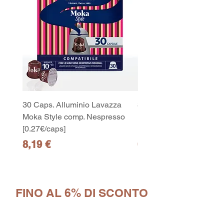
30 Caps. Alluminio Lavazza
30x8 Caps. Alluminio L
Moka Style comp. Nespresso
Moka Style comp. Nesp
[0.27€/caps]
[0.27€/caps]
Prezzo
Prezzo
8,19 €
65,19 €
10
capsule Bialetti Cremoso in
alluminio compatibili Nespresso
[0,25€/capsula]
few days ago
Verificato
FINO AL 6% DI SCONTO
Iscriviti in pochi secondi al sito. Troverai