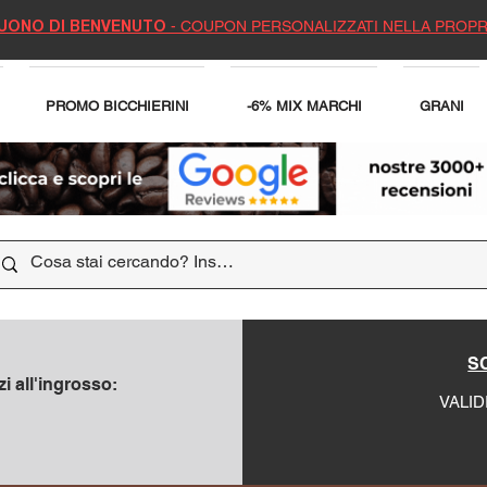
- COUPON PERSONALIZZATI NELLA PROPR
UONO DI BENVENUTO
PROMO BICCHIERINI
-6% MIX MARCHI
GRANI
SC
i all'ingrosso:
VALID