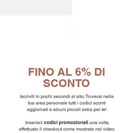
30x8 Caps. Alluminio Lavazz
Prezzo
65,19 €
FINO AL 6% DI
SCONTO
Iscriviti in pochi secondi al sito. Troverai nella
tua area personale tutti i codici sconti
aggiornati e alcuni piccoli extra per te!
Inserisci
codici promozionali
una volta
effettuato il checkout come mostrato nel video