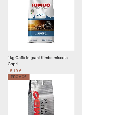
1kg Caffè in grani Kimbo miscela
Capri
Prezzo
15,19 €
PROMO6