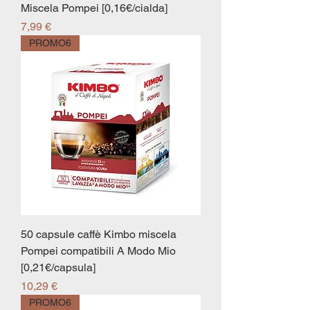
Miscela Pompei [0,16€/cialda]
Prezzo
7,99 €
PROMO6
50 capsule caffè Kimbo miscela
Pompei compatibili A Modo Mio
[0,21€/capsula]
Prezzo
10,29 €
PROMO6