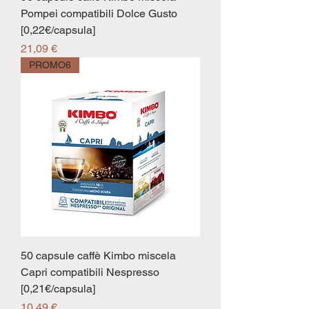
Pompei compatibili Dolce Gusto
[0,22€/capsula]
Prezzo
21,09 €
PROMO6
50 capsule caffè Kimbo miscela
Capri compatibili Nespresso
[0,21€/capsula]
Prezzo
10,49 €