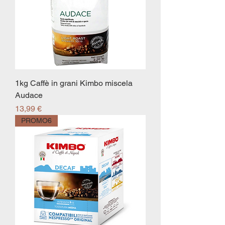
1kg Caffè in grani Kimbo miscela
Audace
Prezzo
13,99 €
PROMO6