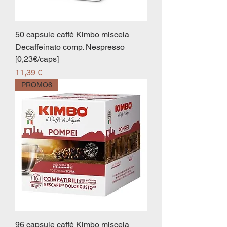
50 capsule caffè Kimbo miscela
Decaffeinato comp. Nespresso
[0,23€/caps]
Prezzo
11,39 €
PROMO6
96 capsule caffè Kimbo miscela