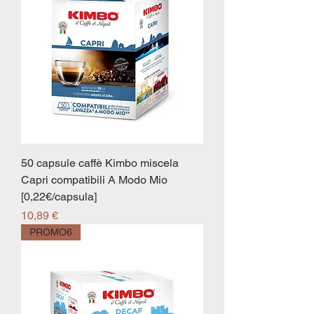
50 capsule caffè Kimbo miscela
Capri compatibili A Modo Mio
[0,22€/capsula]
Prezzo
10,89 €
PROMO6