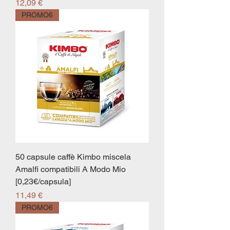
Prezzo
12,09 €
PROMO6
50 capsule caffè Kimbo miscela
Amalfi compatibili A Modo Mio
[0,23€/capsula]
Prezzo
11,49 €
PROMO6