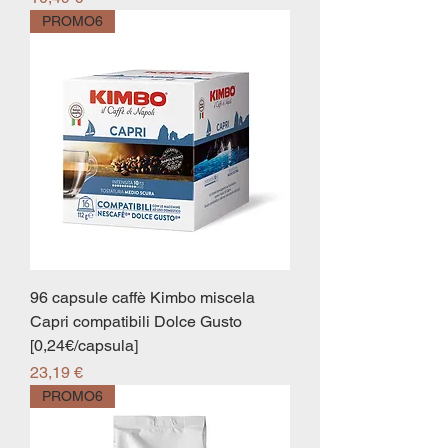
PROMO6
96 capsule caffè Kimbo miscela
Capri compatibili Dolce Gusto
[0,24€/capsula]
Prezzo
23,19 €
PROMO6