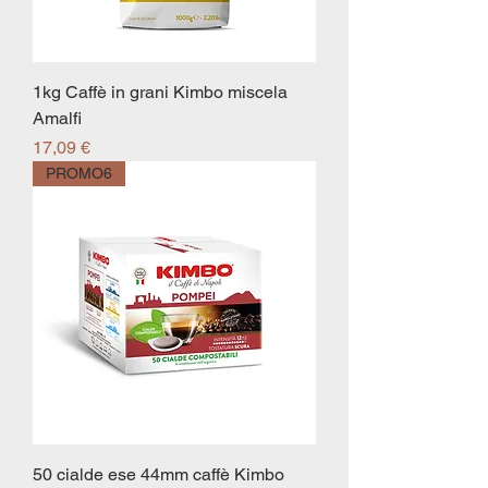
1kg Caffè in grani Kimbo miscela
Amalfi
Prezzo
17,09 €
PROMO6
50 cialde ese 44mm caffè Kimbo