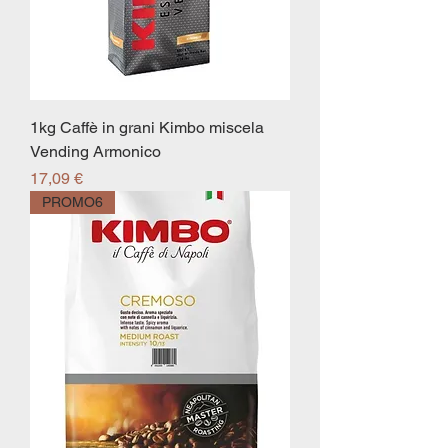
1kg Caffè in grani Kimbo miscela
Vending Armonico
Prezzo
17,09 €
PROMO6