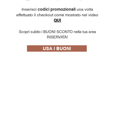
Inserisci
codici promozionali
una volta
effettuato il checkout come mostrato nel video
QUI
Scopri subito i BUONI SCONTO nella tua area
RISERVATA!
USA I BUONI
10 capsule
.F.:
Bialetti Cremoso in alluminio compatibili
Nespresso [0,25€/capsula]
few days ago
Verificato