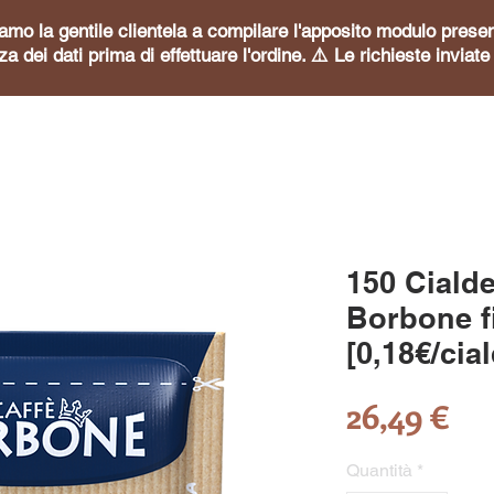
itiamo la gentile clientela a compilare l'apposito modulo pre
za dei dati prima di effettuare l'ordine. ⚠️ Le richieste invia
150 Ciald
Borbone fi
[0,18€/cia
Pr
26,49 €
Quantità
*