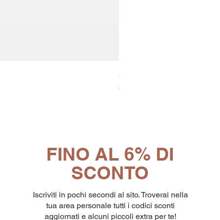
30x8 Caps. Alluminio Lavazz
Prezzo
65,19 €
FINO AL 6% DI
SCONTO
Iscriviti in pochi secondi al sito. Troverai nella
tua area personale tutti i codici sconti
aggiornati e alcuni piccoli extra per te!