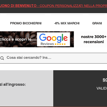
- COUPON PERSONALIZZATI NELLA PROPR
UONO DI BENVENUTO
PROMO BICCHIERINI
-6% MIX MARCHI
GRANI
SC
i all'ingrosso:
VALID