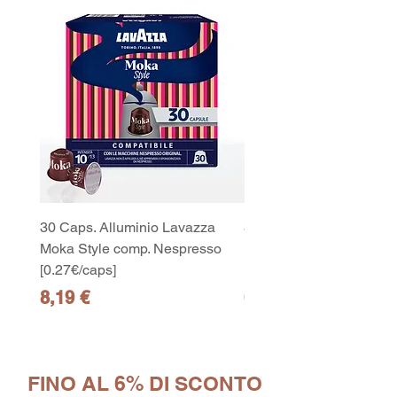
30 Caps. Alluminio Lavazza
30x8 Caps. Alluminio L
Moka Style comp. Nespresso
Moka Style comp. Nesp
[0.27€/caps]
[0.27€/caps]
Prezzo
Prezzo
8,19 €
65,19 €
FINO AL 6% DI SCONTO