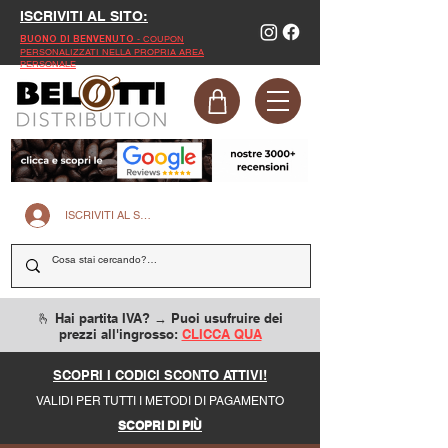
ISCRIVITI AL SITO:
- COUPON
BUONO DI BENVENUTO
PERSONALIZZATI NELLA PROPRIA AREA
PERSONALE
ISCRIVITI AL SITO
🫰 Hai partita IVA? → Puoi usufruire dei
prezzi all'ingrosso:
CLICCA QUA
SCOPRI I CODICI SCONTO ATTIVI!
VALIDI PER TUTTI I METODI DI PAGAMENTO
SCOPRI DI PIÙ